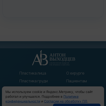
Пластика лица
О хирурге
Пластика груди
Пациентам
Пластика тела
Статьи
Мы используем cookie и Яндекс.Метрику, чтобы сайт
Прочие операции
До/После
работал и улучшался. Подробнее в
Политике
конфиденциальности
и
Согласии на обработку ПД
.