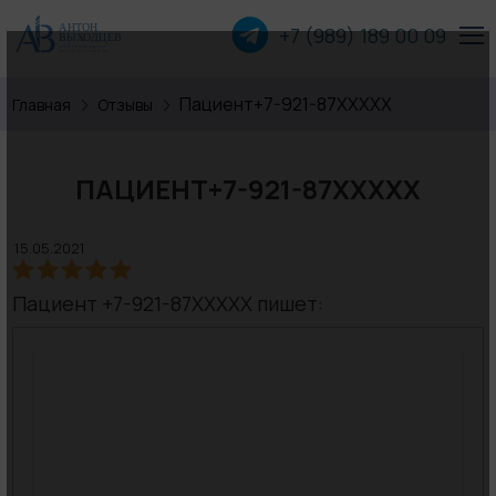
+7 (989) 189 00
09
Пациент+7-921-87XXXXX
Главная
Отзывы
Пластика лица
Пластика груди
ПАЦИЕНТ+7-921-87XXXXX
Пластика тела
15.05.2021
Прочие операции
Пациент +7-921-87XXXXX пишет:
О хирурге
Пациентам