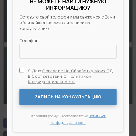
НЕ МОЖЕТЕ НАЙТИ НУЖНУЮ
ИНФОРМАЦИЮ?
Оставьте свой телефон и мы свяжемся с Вами
в ближайшее время для записи на
консультацию
Телефон
Я Даю
Согласие На Обработку Моих ПД
В Соответствии С
Политикой
Конфиденциальности
Я Даю
Согласие На Обработку Моих ПД
В
Соответствии С
Политикой Конфиденциальности
ЗАПИСЬ НА КОНСУЛЬТАЦИЮ
Отправляя форму Вы соглашаетесь с
Политикой
# Блефаропастика
# Веки
Конфиденциальности