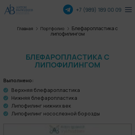
+7 (989) 189 00
09
Блефаропластика с
Главная
Портфолио
Пластика лица
липофилингом
Пластика груди
БЛЕФАРОПЛАСТИКА С
ЛИПОФИЛИНГОМ
Пластика тела
Прочие операции
Выполнено
Верхняя блефаропластика
Нижняя блефаропластика
О хирурге
Липофилинг нижних век
Липофилинг носослезной борозды
Пациентам