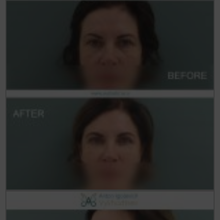
Статьи
До/После
Акции
Цены
Контакты