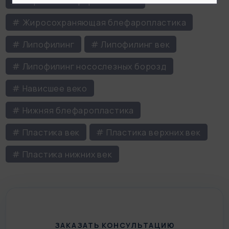
# Верхняя блефаропластика
# Жиросохраняющая блефаропластика
# Липофилинг
# Липофилинг век
# Липофилинг носослезных борозд
# Нависшее веко
# Нижняя блефаропластика
# Пластика век
# Пластика верхних век
# Пластика нижних век
ЗАКАЗАТЬ КОНСУЛЬТАЦИЮ