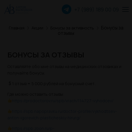
+7 (989) 189 00
09
Бонусы за
Главная
Акции
Бонусы за активность
Пластика лица
отзывы
Пластика груди
БОНУСЫ ЗА ОТЗЫВЫ
Пластика тела
Оставляйте обо мне отзывы на медицинских отзовиках и
получайте бонусы.
Прочие операции
1 отзыв = 5 000 рублей на бонусный счет.
Где можно оставить отзывы:
https://prodoctorov.ru/spb/vrach/114727-vyhodcev/
О хирурге
https://spb.napopravku.ru/doctor-profile/vykhodtsev-
Пациентам
anton-igorevich-plasticheskiy-hirurg/
https://spb.zoon.ru/p-