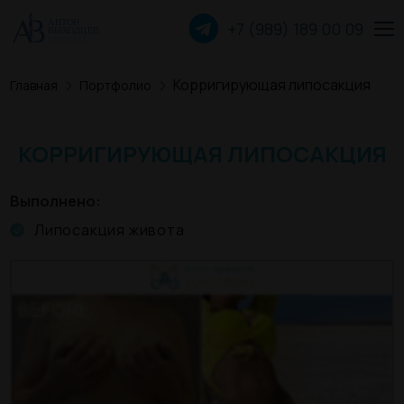
+7 (989) 189 00
09
Корригирующая липосакция
Главная
Портфолио
Пластика лица
Пластика груди
КОРРИГИРУЮЩАЯ ЛИПОСАКЦИЯ
Пластика тела
Выполнено
Липосакция живота
Прочие операции
О хирурге
Пациентам