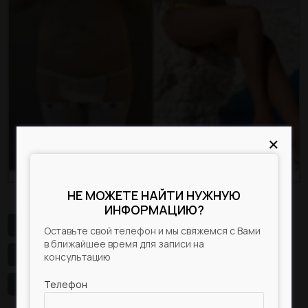
Статьи
До/После
Акции
Цены
×
×
Контакты
НЕ МОЖЕТЕ НАЙТИ НУЖНУЮ
ПОЛУЧИТЕ БЕСПЛАТНУЮ
КОНСУЛЬТАЦИЮ
ИНФОРМАЦИЮ?
# Коррекция фигуры
# Липосакция
Оставьте свой телефон и мы свяжемся с Вами
Оставьте свой телефон и мы свяжемся с Вами
в ближайшее время для записи на
в ближайшее время для записи на
# Липосакция живота
# Пластика тела
консультацию
консультацию
# Тело
Телефон
Телефон