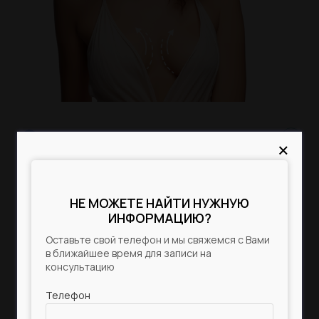
Статьи
До/После
Акции
Цены
Анатомия
×
×
Контакты
Показания
НЕ МОЖЕТЕ НАЙТИ НУЖНУЮ
ПОЛУЧИТЕ БЕСПЛАТНУЮ
Противопоказания
КОНСУЛЬТАЦИЮ
ИНФОРМАЦИЮ?
Оставьте свой телефон и мы свяжемся с Вами
Оставьте свой телефон и мы свяжемся с Вами
Техника операции
в ближайшее время для записи на
в ближайшее время для записи на
консультацию
консультацию
Реабилитация
Телефон
Телефон
Подготовка