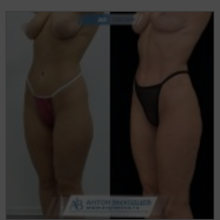
Статьи
До/После
Акции
Цены
Контакты