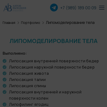
+7 (989) 189 00
09
Липомоделирование тела
Главная
Портфолио
Пластика лица
Пластика груди
ЛИПОМОДЕЛИРОВАНИЕ ТЕЛА
Пластика тела
Выполнено
Липосакция внутренней поверхности бедер
Прочие операции
Липосакция наружной поверхности бедер
Липосакция живота
Липосакция талии
О хирурге
Липосакция спины
Липосакция внутренней и наружной
Пациентам
поверхности колен
Липофилинг ягодиц