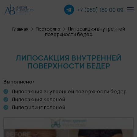
+7 (989) 189 00
09
Липосакция внутренней
Главная
Портфолио
Пластика лица
поверхности бедер
Пластика груди
ЛИПОСАКЦИЯ ВНУТРЕННЕЙ
ПОВЕРХНОСТИ БЕДЕР
Пластика тела
Прочие операции
Выполнено
Липосакция внутренней поверхности бедер
Липосакция коленей
О хирурге
Липофилинг голеней
Пациентам