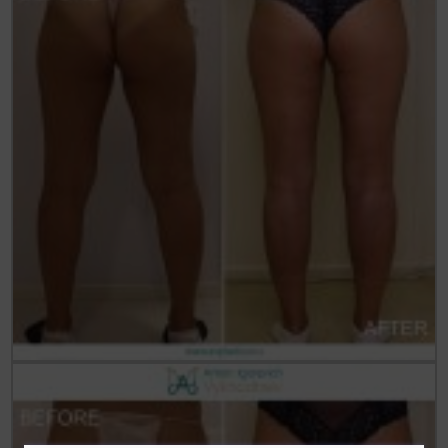
Статьи
До/После
Акции
Цены
Контакты