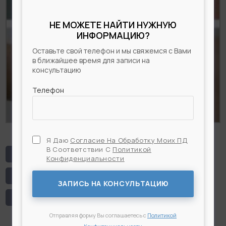
НЕ МОЖЕТЕ НАЙТИ НУЖНУЮ
ИНФОРМАЦИЮ?
Оставьте свой телефон и мы свяжемся с Вами
в ближайшее время для записи на
консультацию
Телефон
Я Даю
Согласие На Обработку Моих ПД
В Соответствии С
Политикой
# Брахиопластика
# Липосакция плеч
Конфиденциальности
Я Даю
Согласие На Обработку Моих ПД
В
# Пластика плеч
# Плечи
Соответствии С
Политикой Конфиденциальности
ЗАПИСЬ НА КОНСУЛЬТАЦИЮ
# Подтяжка плеч
Отправляя форму Вы соглашаетесь с
Политикой