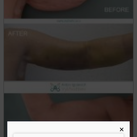
Статьи
До/После
Акции
Цены
Контакты
×