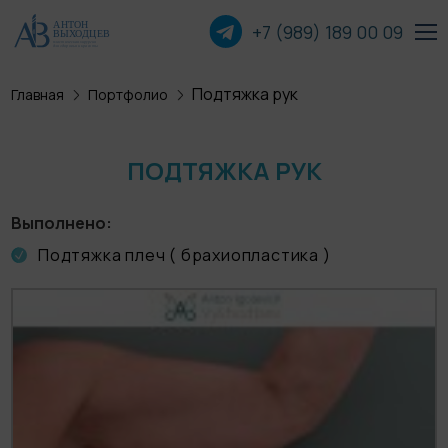
+7 (989) 189 00
09
Подтяжка рук
Главная
Портфолио
Пластика лица
Пластика груди
ПОДТЯЖКА РУК
Пластика тела
Выполнено
Подтяжка плеч ( брахиопластика )
Прочие операции
О хирурге
Пациентам