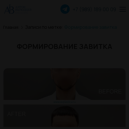
+7 (989) 189 00
09
Записи по метке:
Формирование завитка
Главная
Пластика лица
ФОРМИРОВАНИЕ ЗАВИТКА
Пластика груди
Пластика тела
Прочие операции
О хирурге
Пациентам