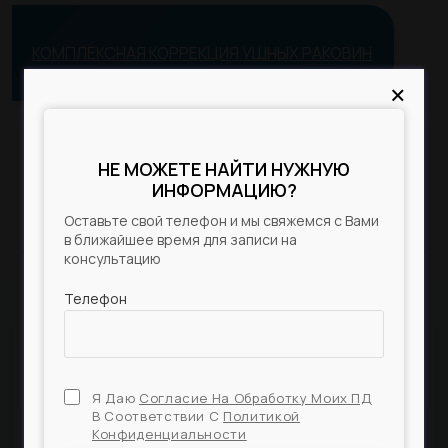
Статьи
КОМПЛЕКСНАЯ КОРРЕКЦИЯ УШНЫХ РАКОВИН
До/После
×
×
Акции
Цены
НЕ МОЖЕТЕ НАЙТИ НУЖНУЮ
ПОЛУЧИТЕ БЕСПЛАТНУЮ
КОНСУЛЬТАЦИЮ
ИНФОРМАЦИЮ?
Контакты
Оставьте свой телефон и мы свяжемся с Вами
Оставьте свой телефон и мы свяжемся с Вами
в ближайшее время для записи на
в ближайшее время для записи на
консультацию
консультацию
Телефон
Телефон
ЗАКАЗАТЬ КОНСУЛЬТАЦИЮ
Оставьте заявку и мы позвоним вам в
Я Даю
Я Даю
Согласие На Обработку Моих ПД
Согласие На Обработку Моих ПД
максимально короткие сроки!
В Соответствии С
В Соответствии С
Политикой
Политикой
Конфиденциальности
Конфиденциальности