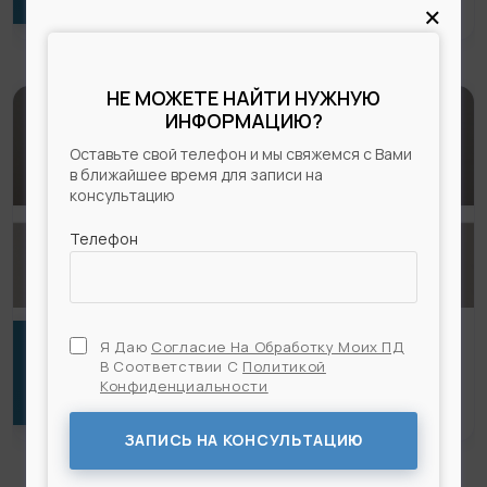
×
НЕ МОЖЕТЕ НАЙТИ НУЖНУЮ
ИНФОРМАЦИЮ?
Оставьте свой телефон и мы свяжемся с Вами
в ближайшее время для записи на
консультацию
Телефон
Я Даю
Согласие На Обработку Моих ПД
В Соответствии С
Политикой
ЛИФТИНГ МЕНДЕЛЬСОНА — СПЕЙСЛИФТИНГ
Конфиденциальности
Я Даю
Согласие На Обработку Моих ПД
В
Соответствии С
Политикой Конфиденциальности
ЗАПИСЬ НА КОНСУЛЬТАЦИЮ