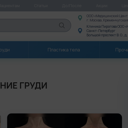
Пациентам
Статьи
До/После
Акции
Це
ООО «Медицинский Цент
г. Москва, Кременчугская
Клиника Пирогова ООО 
Санкт-Петербург
Большой проспект В. О., д.
груди
Пластика тела
Проч
НИЕ ГРУДИ