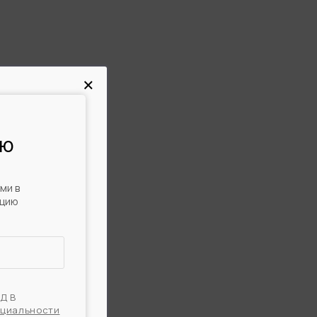
×
УЮ
УВЕЛИЧЕНИЕ ГРУДИ ЖИРОМ
ми в
ацию
ПД
В
нциальности