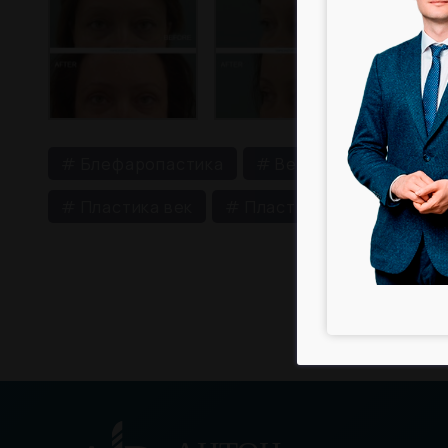
# Блефаропастика
# Веки
# Верхняя 
# Пластика век
# Пластика верхних век