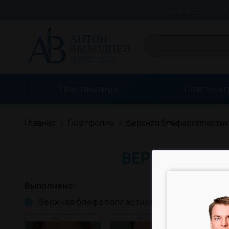
О хирурге
Пластика лица
Пластика 
Главная
Портфолио
Верхняя блефаропластик
ВЕРХНЯЯ БЛ
Выполнено
Верхняя блефаропластика