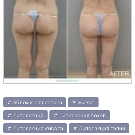
Отправляя форму Вы соглашаетесь с
Политикой
Конфиденциальности
# Абдоминопластика
# Живот
# Липосакция
# Липосакция боков
# Липосакция живота
# Липосакция талии