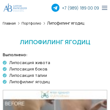
+7 (989) 189 00
09
Липофилинг ягодиц
Главная
Портфолио
Пластика лица
Пластика груди
ЛИПОФИЛИНГ ЯГОДИЦ
Пластика тела
Выполнено
Липосакция живота
Прочие операции
Липосакция боков
Липосакция талии
Липофилинг ягодиц
О хирурге
Пациентам