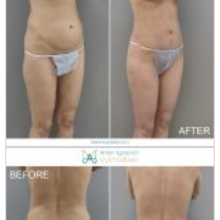
×
НЕ МОЖЕТЕ НАЙТИ НУЖНУЮ
ИНФОРМАЦИЮ?
Оставьте свой телефон и мы свяжемся с Вами
в ближайшее время для записи на
консультацию
Телефон
Я Даю
Согласие На Обработку Моих ПД
В Соответствии С
Политикой
Конфиденциальности
Я Даю
Согласие На Обработку Моих ПД
В
Соответствии С
Политикой Конфиденциальности
ЗАПИСЬ НА КОНСУЛЬТАЦИЮ