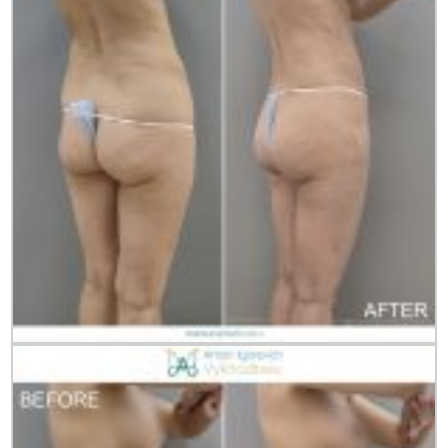
Статьи
До/После
Акции
Цены
Контакты