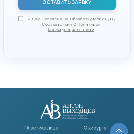
Я Даю
Согласие На Обработку Моих ПД
В
Соответствии С
Политикой
Конфиденциальности
Пластика лица
О хирурге