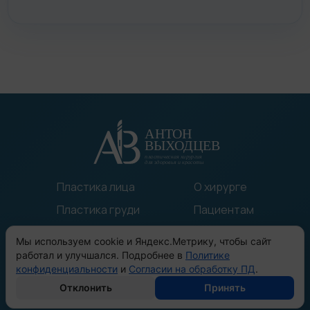
Пластика лица
О хирурге
Пластика груди
Пациентам
Пластика тела
Статьи
Мы используем cookie и Яндекс.Метрику, чтобы сайт
Прочие операции
До/После
работал и улучшался. Подробнее в
Политике
конфиденциальности
и
Согласии на обработку ПД
.
Отклонить
Принять
© 2023 Все права защищены