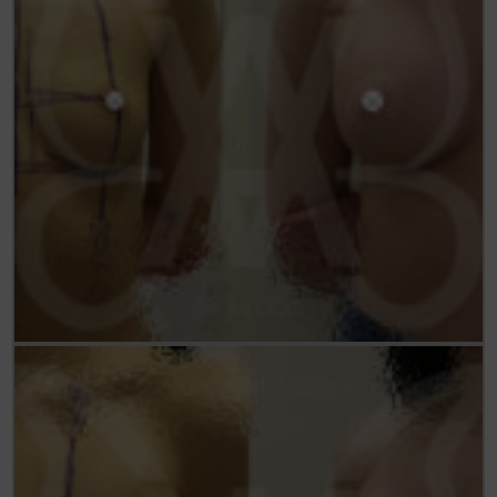
Статьи
До/После
Акции
Цены
Контакты