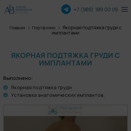
+7 (989) 189 00
09
Якорная подтяжка груди с
Главная
Портфолио
Пластика лица
имплантами
Пластика груди
ЯКОРНАЯ ПОДТЯЖКА ГРУДИ С
ИМПЛАНТАМИ
Пластика тела
Прочие операции
Выполнено
Якорная подтяжка груди
Установка анатомических имплантов.
О хирурге
Пациентам