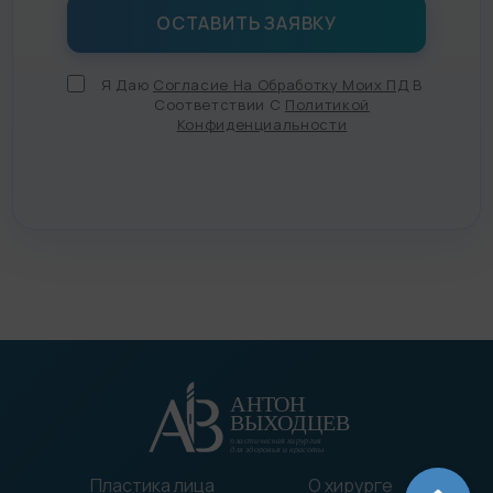
Я Даю
Согласие На Обработку Моих ПД
В
Соответствии С
Политикой
Конфиденциальности
Пластика лица
О хирурге