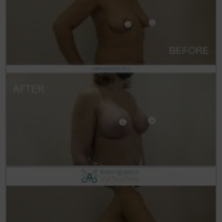
Статьи
До/После
Акции
Цены
Контакты